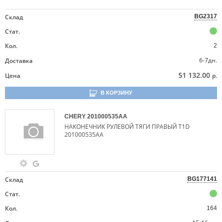
Склад
BG2317
Стат.
Кол.
2
6-7дн.
Доставка
51 132.00
Цена
р.
В КОРЗИНУ
CHERY
201000535AA
НАКОНЕЧНИК РУЛЕВОЙ ТЯГИ ПРАВЫЙ T1D
201000535AA
Склад
BG177141
Стат.
Кол.
164