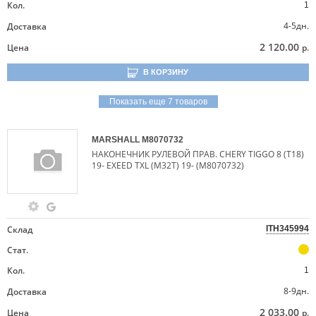
Кол.
1
4-5дн.
Доставка
2 120.00
Цена
р.
В КОРЗИНУ
Показать еще 7 товаров
MARSHALL
M8070732
НАКОНЕЧНИК РУЛЕВОЙ ПРАВ. CHERY TIGGO 8 (T18)
19- EXEED TXL (M32T) 19- (M8070732)
Склад
ITH345994
Стат.
Кол.
1
8-9дн.
Доставка
2 033.00
Цена
р.