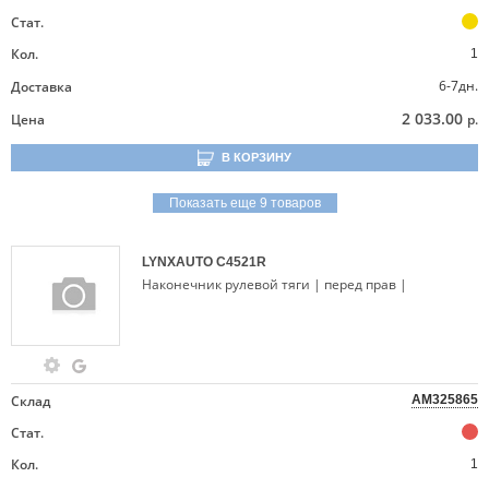
Стат.
Кол.
1
6-7дн.
Доставка
2 033.00
Цена
р.
В КОРЗИНУ
Показать еще 9 товаров
LYNXAUTO
C4521R
Наконечник рулевой тяги | перед прав |
Склад
AM325865
Стат.
Кол.
1