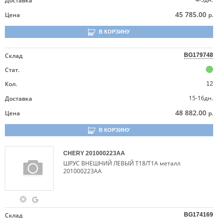
Доставка
45 785.00
Цена
р.
В КОРЗИНУ
Склад
BG179748
Стат.
Кол.
12
15-16дн.
Доставка
48 882.00
Цена
р.
В КОРЗИНУ
CHERY
201000223AA
ШРУС ВНЕШНИЙ ЛЕВЫЙ T18/T1A металл
201000223AA
Склад
BG174169