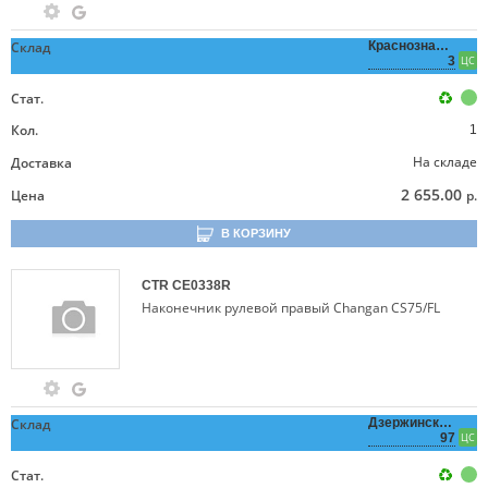
Склад
Краснознаменная,
3
ЦС
Стат.
Кол.
1
На складе
Доставка
2 655.00
Цена
р.
В КОРЗИНУ
CTR
CE0338R
Наконечник рулевой правый Changan CS75/FL
Склад
Дзержинского,
97
ЦС
Стат.