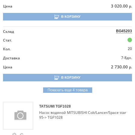
3 020.00
Цена
р.
В КОРЗИНУ
Склад
BG45203
Стат.
Кол.
20
7-8дн.
Доставка
2 730.00
Цена
р.
В КОРЗИНУ
Показать еще 4 товара
TATSUMI
TGF1028
Насос водяной MITSUBISHI Colt/Lancer/Space star
95-> TGF1028