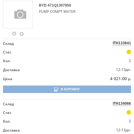
BYD
471Q1307950
PUMP COMPT WATER
Склад
ITH133841
Стат.
Кол.
1
12-13дн.
Доставка
4 021.00
Цена
р.
В КОРЗИНУ
Склад
ITH134066
Стат.
Кол.
1
12-13дн.
Доставка