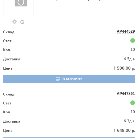
Склад
AP444529
Стат.
Кол.
10
4-5дн.
Доставка
1 590.00
Цена
р.
В КОРЗИНУ
Склад
AP447891
Стат.
Кол.
10
6-7дн.
Доставка
1 648.00
Цена
р.