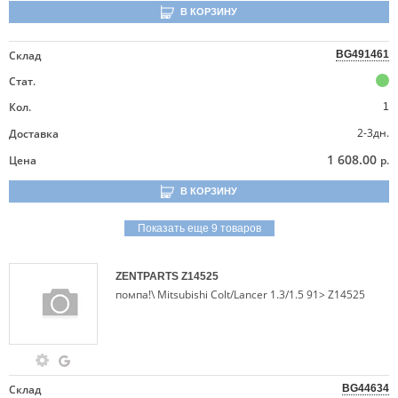
В КОРЗИНУ
Склад
BG491461
Стат.
Кол.
1
2-3дн.
Доставка
1 608.00
Цена
р.
В КОРЗИНУ
Показать еще 9 товаров
ZENTPARTS
Z14525
помпа!\ Mitsubishi Colt/Lancer 1.3/1.5 91> Z14525
Склад
BG44634