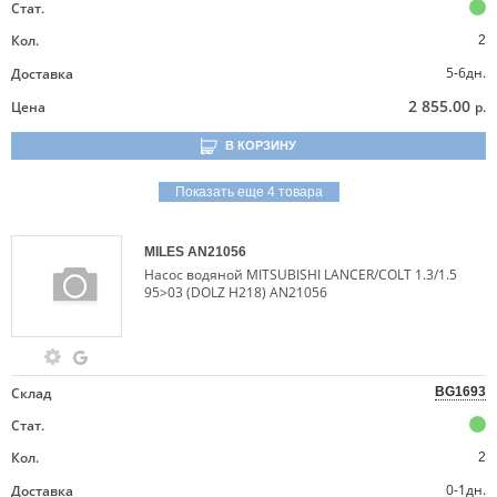
Стат.
Кол.
2
5-6дн.
Доставка
2 855.00
Цена
р.
В КОРЗИНУ
Показать еще 4 товара
MILES
AN21056
Насос водяной MITSUBISHI LANCER/COLT 1.3/1.5
95>03 (DOLZ H218) AN21056
Склад
BG1693
Стат.
Кол.
2
0-1дн.
Доставка