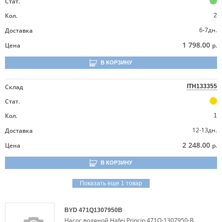
Стат.
Кол.
2
6-7дн.
Доставка
1 798.00
Цена
р.
В КОРЗИНУ
Склад
ITH133355
Стат.
Кол.
1
12-13дн.
Доставка
2 248.00
Цена
р.
В КОРЗИНУ
Показать еще 1 товар
BYD
471Q1307950B
Насос водяной Hafei Princip 471Q-1307950-B