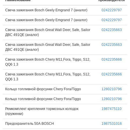
Наименование
производителя
Свеча зажигания Bosch Geely Emgrand 7 (аналог)
0242229797
Свеча зажигания Bosch Geely Emgrand 7 (аналог)
0242229797
Свеча зажигания Bosch Great Wall Deer, Safe, Sailor
0242235663
ДВС 491QE (аналог)
Свеча зажигания Bosch Great Wall Deer, Safe, Sailor
0242235663
ДВС 491QE (аналог)
Свеча зажигания Bosch Chery M11,Fora, Tiggo, S12,
0242235666
QQ6 1.3
Свеча зажигания Bosch Chery M11,Fora, Tiggo, S12,
0242235666
QQ6 1.3
Кольцо топливной форсунки Chery Fora/Tiggo
1280210796
Кольцо топливной форсунки Chery Fora/Tiggo
1280210796
Ремкомплект крепления тормозных колодок
1987475110
(пружинки)
Предохранитель 50А BOSCH
1987531016