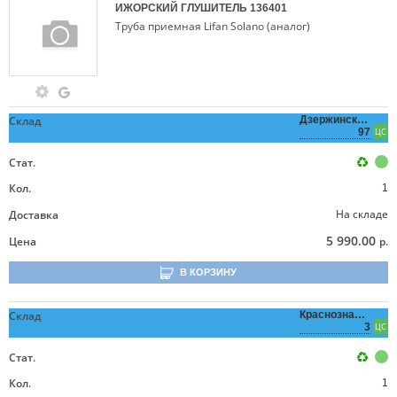
ИЖОРСКИЙ ГЛУШИТЕЛЬ
136401
Труба приемная Lifan Solano (аналог)
Склад
Дзержинского,
97
ЦС
Стат.
Кол.
1
На складе
Доставка
5 990.00
Цена
р.
В КОРЗИНУ
Склад
Краснознаменная,
3
ЦС
Стат.
Кол.
1