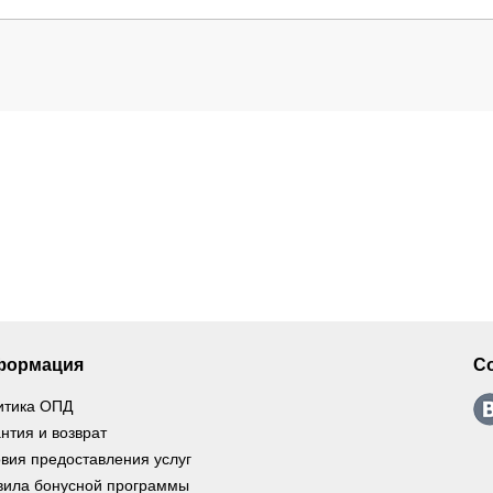
формация
С
итика ОПД
нтия и возврат
вия предоставления услуг
вила бонусной программы